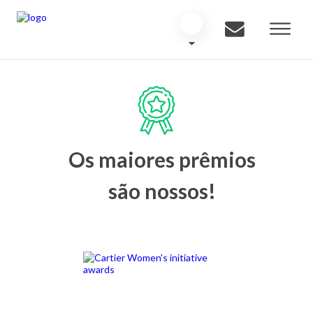
Os maiores prêmios
são nossos!