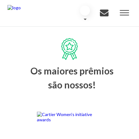
Os maiores prêmios
são nossos!