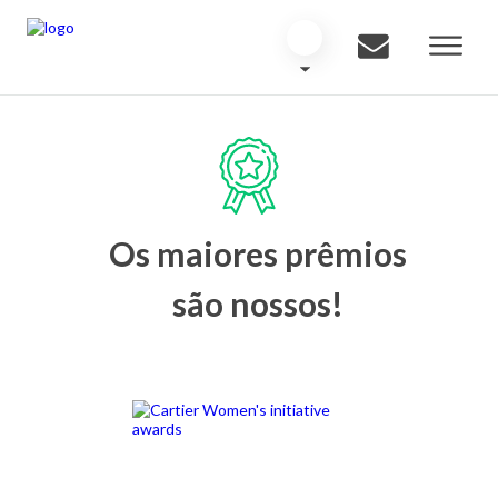
Os maiores prêmios
são nossos!