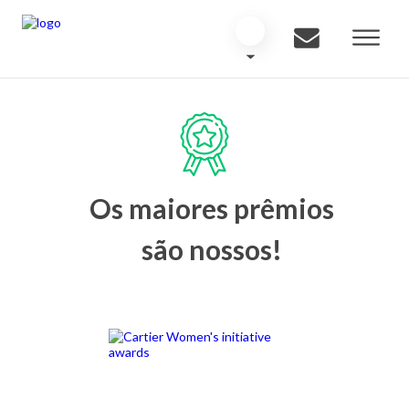
Os maiores prêmios
são nossos!