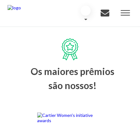
Os maiores prêmios
são nossos!