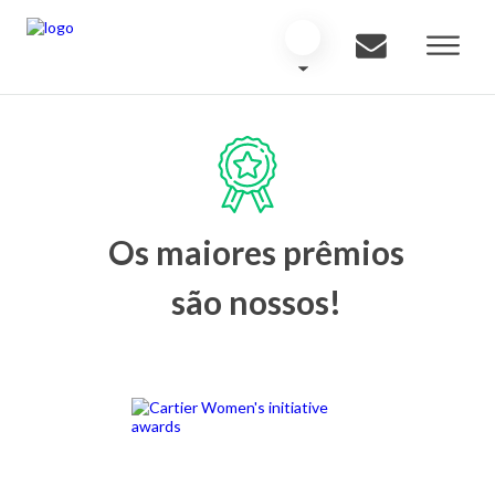
Os maiores prêmios
são nossos!