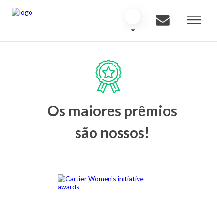
Os maiores prêmios
são nossos!