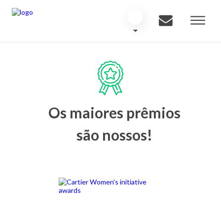
Os maiores prêmios
são nossos!