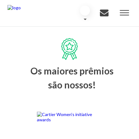
Os maiores prêmios
são nossos!