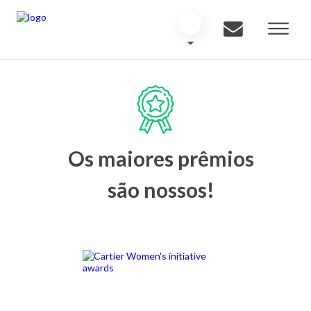
Os maiores prêmios
são nossos!