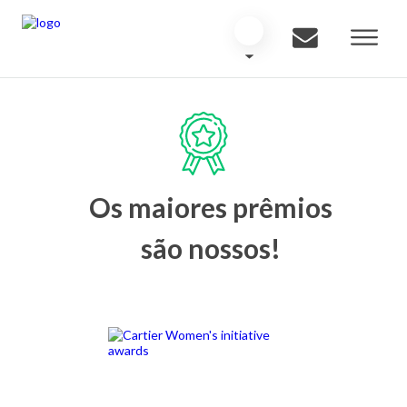
Os maiores prêmios
são nossos!