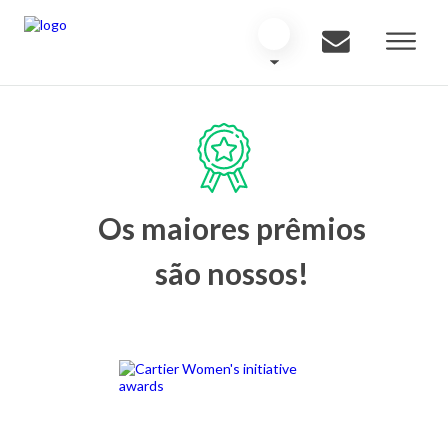
Os maiores prêmios
são nossos!