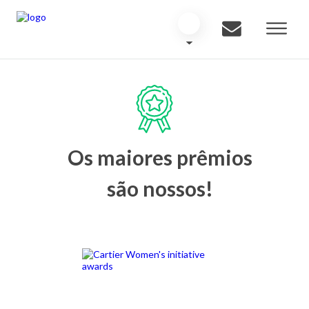
Os maiores prêmios
são nossos!