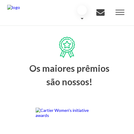
Os maiores prêmios
são nossos!