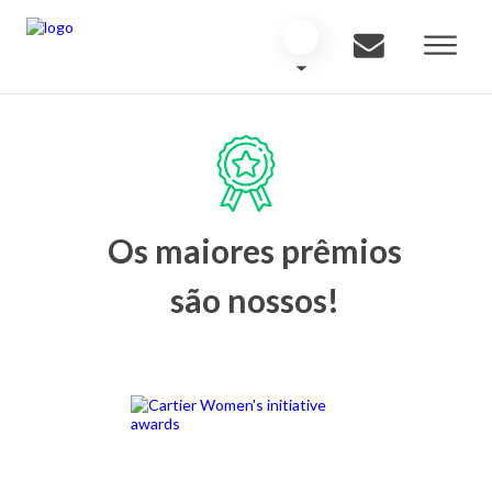
Os maiores prêmios
são nossos!