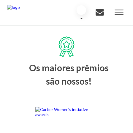
Os maiores prêmios
são nossos!