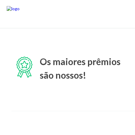
Os maiores prêmios
são nossos!