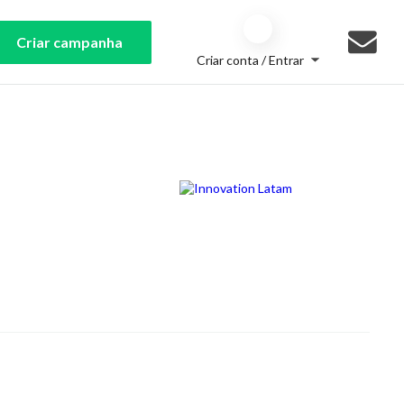
Criar campanha
Criar conta / Entrar