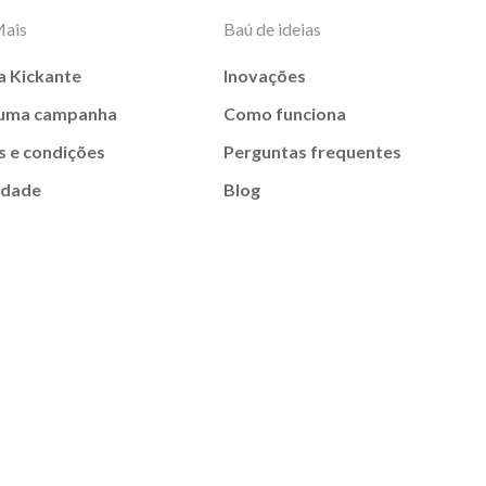
Mais
Baú de ideias
a Kickante
Inovações
 uma campanha
Como funciona
 e condições
Perguntas frequentes
idade
Blog