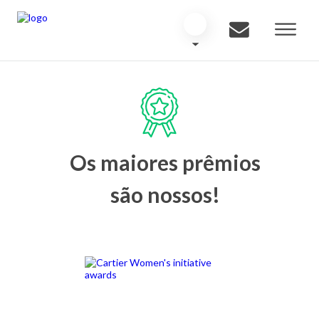
Os maiores prêmios
são nossos!