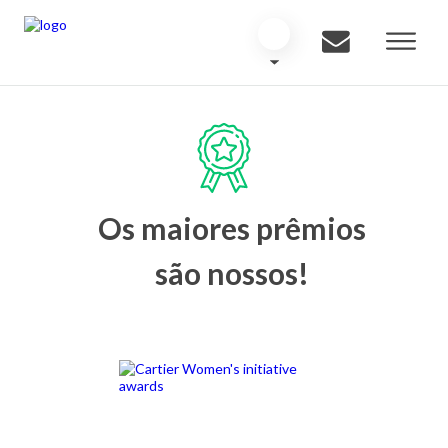
Os maiores prêmios
são nossos!