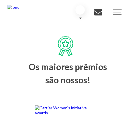
Os maiores prêmios
são nossos!