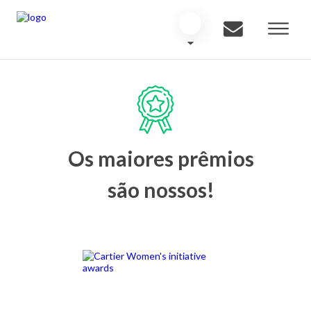
Os maiores prêmios
são nossos!