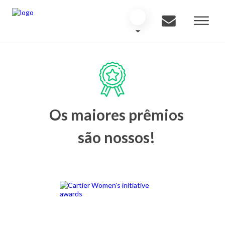
Os maiores prêmios
são nossos!