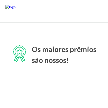
Os maiores prêmios
são nossos!