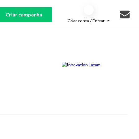
Criar campanha
Criar conta / Entrar