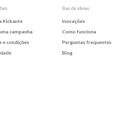
Mais
Baú de ideias
a Kickante
Inovações
 uma campanha
Como funciona
 e condições
Perguntas frequentes
idade
Blog