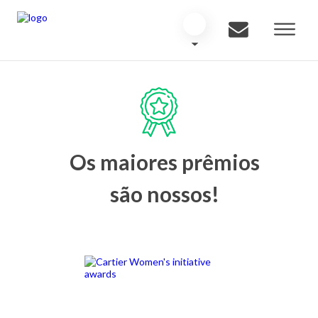
Os maiores prêmios
são nossos!