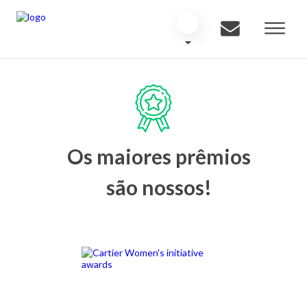
Os maiores prêmios
são nossos!