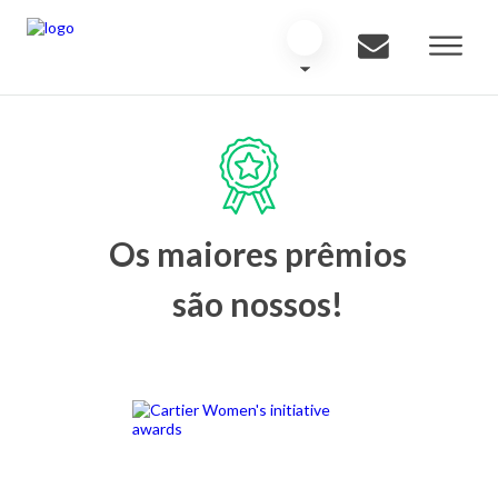
Os maiores prêmios
são nossos!