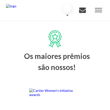
Os maiores prêmios
são nossos!