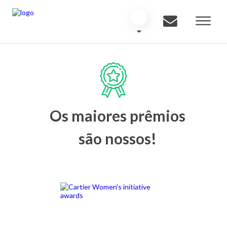
Os maiores prêmios
são nossos!