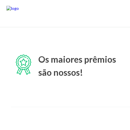
Os maiores prêmios
são nossos!