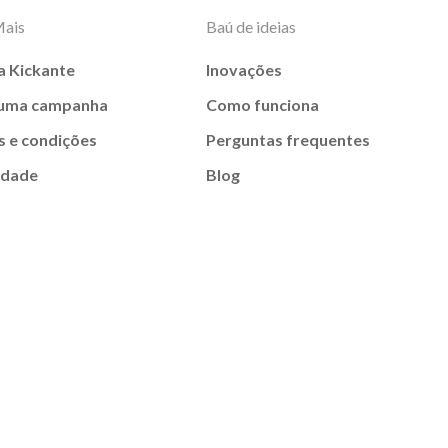
Mais
Baú de ideias
a Kickante
Inovações
 uma campanha
Como funciona
 e condições
Perguntas frequentes
idade
Blog