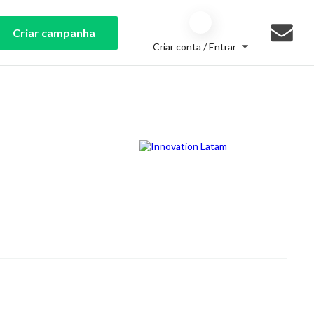
Criar campanha
Criar conta / Entrar