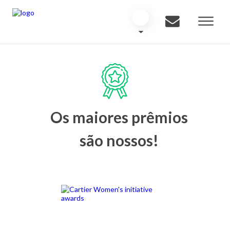
Os maiores prêmios
são nossos!