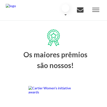
Os maiores prêmios
são nossos!