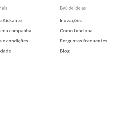
Mais
Baú de ideias
a Kickante
Inovações
 uma campanha
Como funciona
 e condições
Perguntas frequentes
idade
Blog