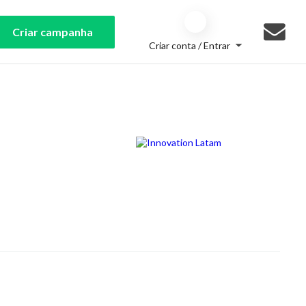
Criar campanha
Criar conta / Entrar