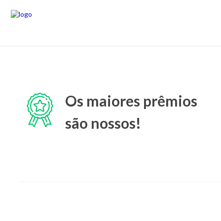
Os maiores prêmios
são nossos!