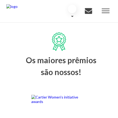
Os maiores prêmios
são nossos!