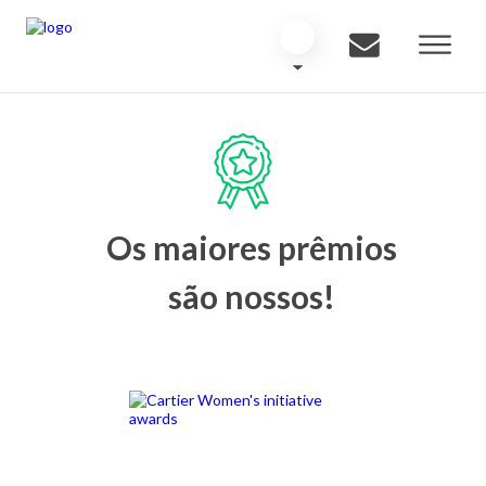
Os maiores prêmios
são nossos!