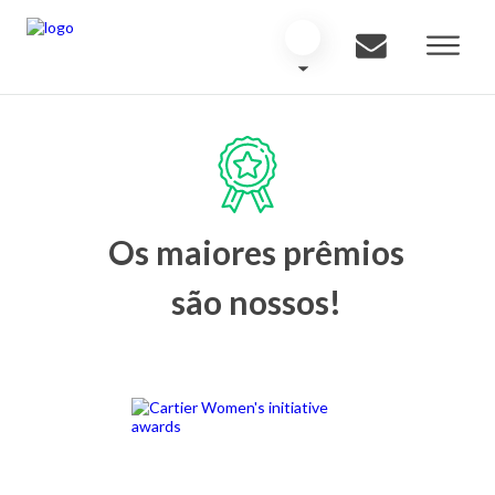
Os maiores prêmios
são nossos!