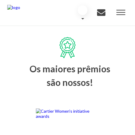
Os maiores prêmios
são nossos!