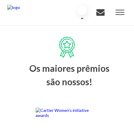
Os maiores prêmios
são nossos!