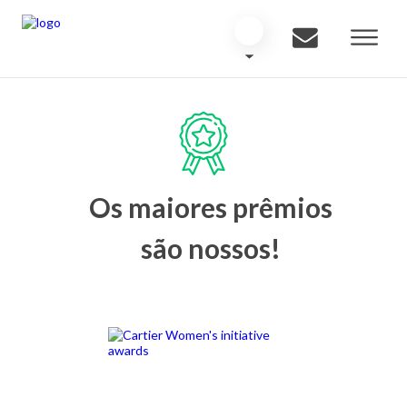
Os maiores prêmios
são nossos!