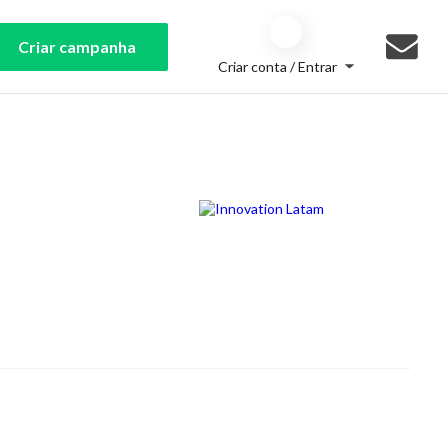
Criar campanha
Criar conta / Entrar