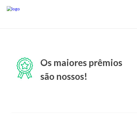
Os maiores prêmios
são nossos!