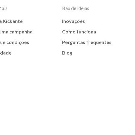
Mais
Baú de ideias
a Kickante
Inovações
 uma campanha
Como funciona
 e condições
Perguntas frequentes
idade
Blog