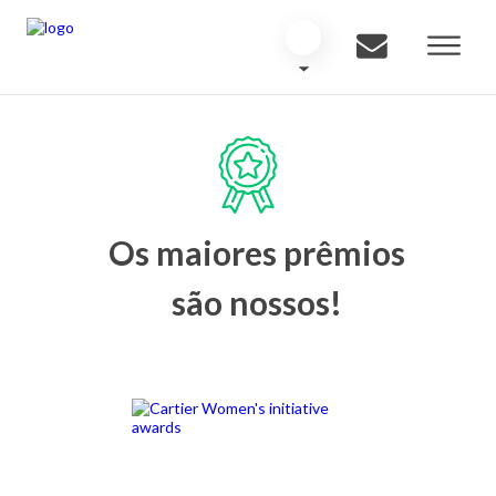
Os maiores prêmios
são nossos!