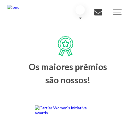
Os maiores prêmios
são nossos!