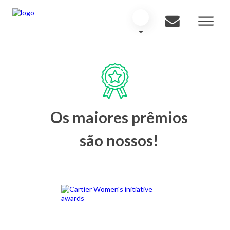
Os maiores prêmios
são nossos!