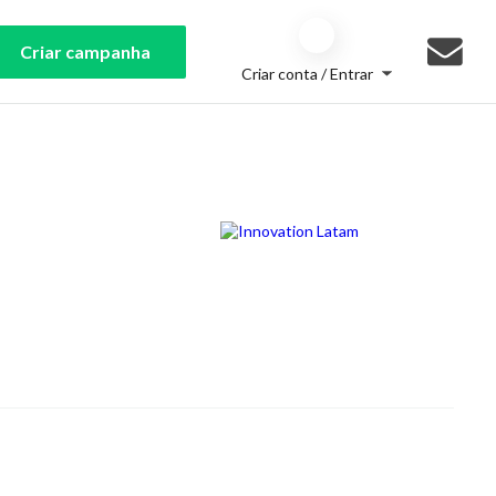
Criar campanha
Criar conta / Entrar