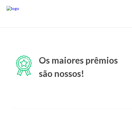
Os maiores prêmios
são nossos!