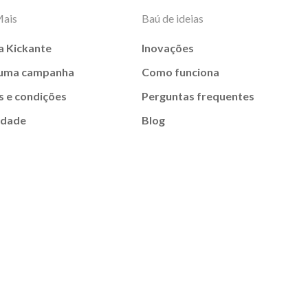
Mais
Baú de ideias
a Kickante
Inovações
 uma campanha
Como funciona
 e condições
Perguntas frequentes
idade
Blog