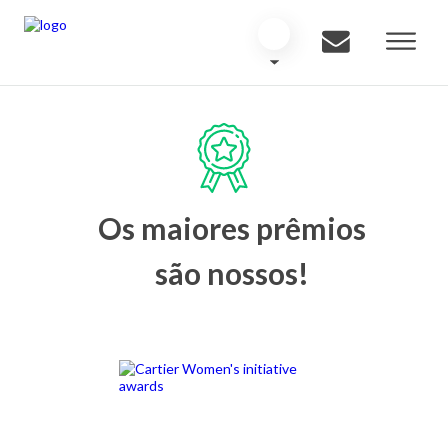
Os maiores prêmios
são nossos!