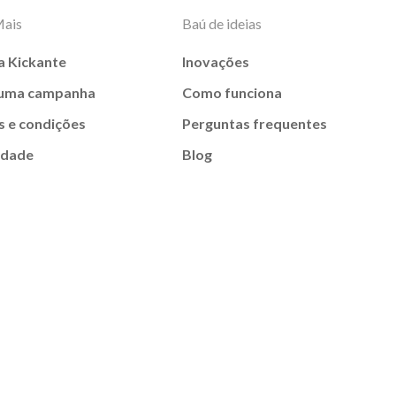
Mais
Baú de ideias
a Kickante
Inovações
 uma campanha
Como funciona
 e condições
Perguntas frequentes
idade
Blog