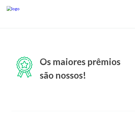
Os maiores prêmios
são nossos!