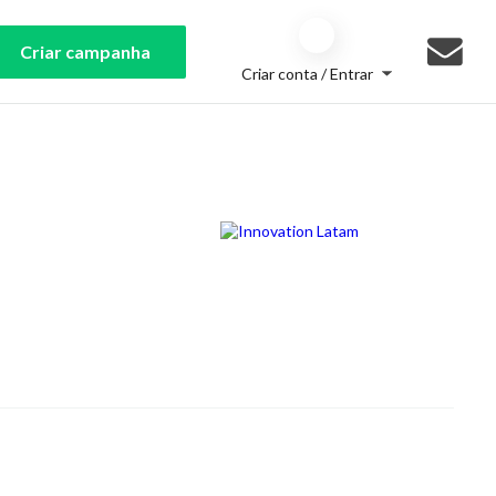
Criar campanha
Criar conta / Entrar