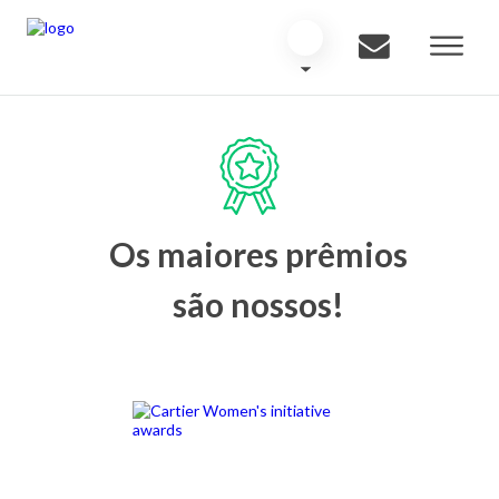
Os maiores prêmios
são nossos!