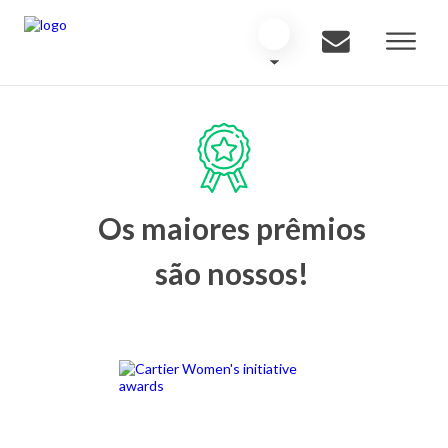
Os maiores prêmios
são nossos!