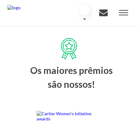
Os maiores prêmios
são nossos!