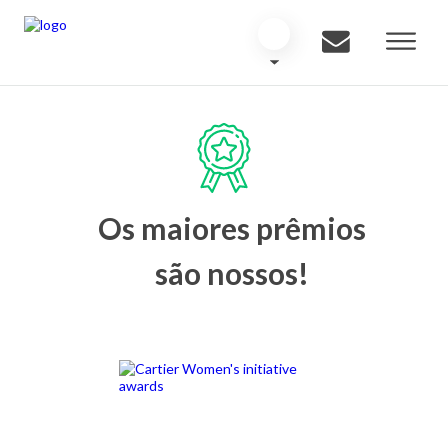
Os maiores prêmios
são nossos!