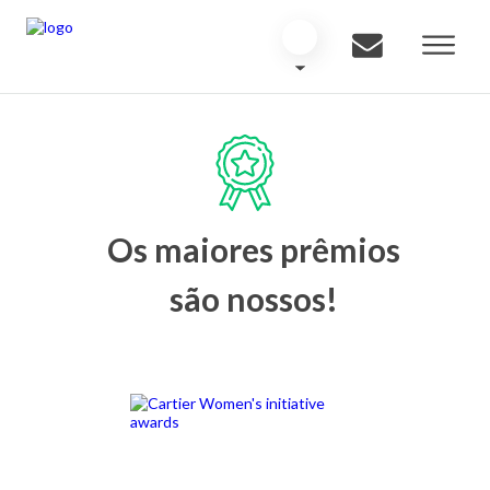
Os maiores prêmios
são nossos!